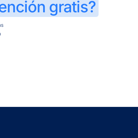
ención gratis?
ás
a