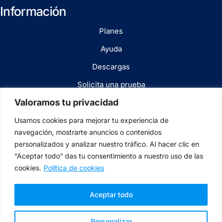
Información
Planes
Ayuda
Descargas
Solicita una prueba
Valoramos tu privacidad
Blog
Usamos cookies para mejorar tu experiencia de
navegación, mostrarte anuncios o contenidos
Legal
personalizados y analizar nuestro tráfico. Al hacer clic en
“Aceptar todo” das tu consentimiento a nuestro uso de las
Términos y condiciones
cookies.
Política de cookies
Aviso legal
Aceptar todo
Política de cookies
Personalizar