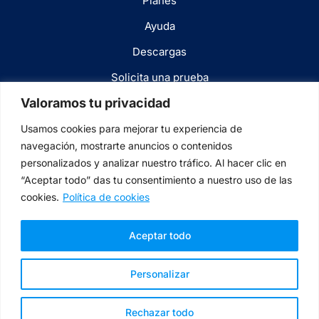
Planes
Ayuda
Descargas
Solicita una prueba
Valoramos tu privacidad
Blog
Usamos cookies para mejorar tu experiencia de
navegación, mostrarte anuncios o contenidos
Legal
personalizados y analizar nuestro tráfico. Al hacer clic en
“Aceptar todo” das tu consentimiento a nuestro uso de las
Términos y condiciones
cookies.
Política de cookies
Aviso legal
Aceptar todo
Política de cookies
Personalizar
Rechazar todo