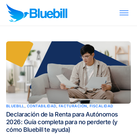
Funciones
Planes
Kit Digital
Ayuda
Descargas
Blog
Contacto
Acceder
BLUEBILL
,
CONTABILIDAD
,
FACTURACIÓN
,
FISCALIDAD
Registrarse
Declaración de la Renta para Autónomos
2026: Guía completa para no perderte (y
cómo Bluebill te ayuda)